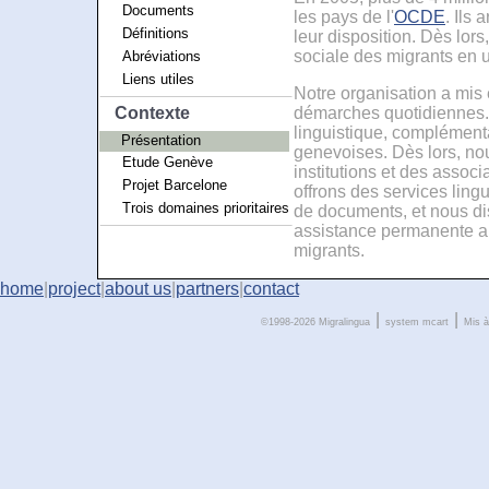
Documents
les pays de l'
OCDE
. Ils
Définitions
leur disposition. Dès lors
sociale des migrants en 
Abréviations
Liens utiles
Notre organisation a mis e
démarches quotidiennes.
Contexte
linguistique, complémenta
Présentation
genevoises. Dès lors, no
Etude Genève
institutions et des associ
Projet Barcelone
offrons des services lingu
Trois domaines prioritaires
de documents, et nous dis
assistance permanente ain
migrants.
home
|
project
|
about us
|
partners
|
contact
|
|
©1998-2026 Migralingua
system
mcart
Mis à