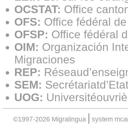
OCSTAT:
Office canton
OFS:
Office fédéral de 
OFSP:
Office fédéral 
OIM:
Organización Int
Migraciones
REP:
Réseaud’enseign
SEM:
Secrétariatd’Eta
UOG:
Universitéouvri
|
©1997-2026 Migralingua
system
mcar