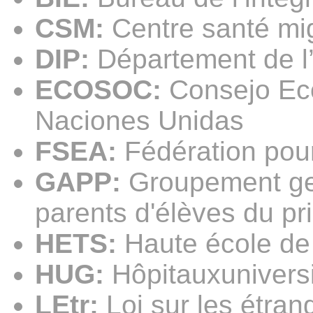
CSM:
Centre santé mi
DIP:
Département de l’
ECOSOC:
Consejo Eco
Naciones Unidas
FSEA:
Fédération pour
GAPP:
Groupement gen
parents d'élèves du pr
HETS:
Haute école de t
HUG:
Hôpitauxunivers
LEtr:
Loi sur les étran