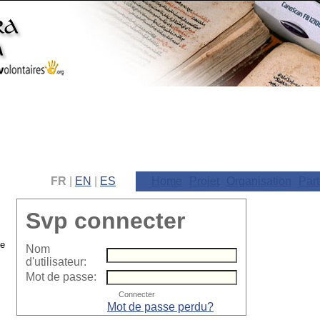
FR
|
EN
|
ES
Home
Projet
Organisation
Part
Svp connecter
Nom
d'utilisateur:
Mot de passe:
Mot de passe perdu?