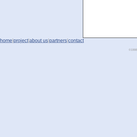
home
|
project
|
about us
|
partners
|
contact
©1998