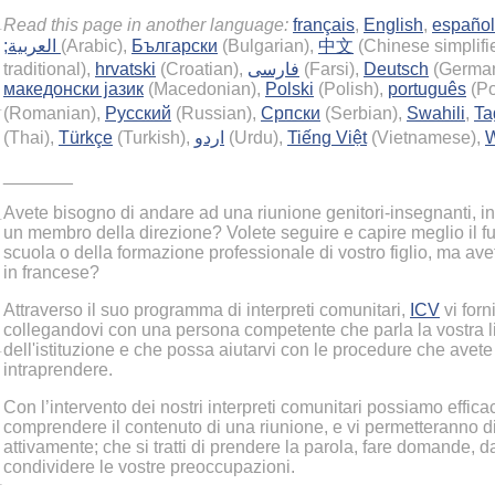
Read this page in another language:
français
,
English
,
español
;العربية
(Arabic),
Български
(Bulgarian),
中文
(Chinese simplifi
traditional),
hrvatski
(Croatian),
فارسی
(Farsi),
Deutsch
(Germa
македонски јазик
(Macedonian),
Polski
(Polish),
português
(Po
(Romanian),
Русский
(Russian),
Српски
(Serbian),
Swahili
,
Ta
(Thai),
Türkçe
(Turkish),
اردو
(Urdu),
Tiếng Việt
(Vietnamese),
W
_______
Avete bisogno di andare ad una riunione genitori-insegnanti, i
un membro della direzione? Volete seguire e capire meglio il 
scuola o della formazione professionale di vostro figlio, ma avet
in francese?
Attraverso il suo programma di interpreti comunitari,
ICV
vi forn
collegandovi con una persona competente che parla la vostra l
dell'istituzione e che possa aiutarvi con le procedure che avete
intraprendere.
Con l’intervento dei nostri interpreti comunitari possiamo effic
comprendere il contenuto di una riunione, e vi permetteranno di
attivamente; che si tratti di prendere la parola, fare domande, d
condividere le vostre preoccupazioni.