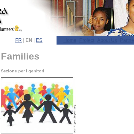
FR
|
EN
|
ES
Home
Project
About Us
Partne
Families
Sezione per i genitori