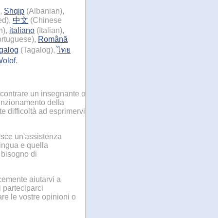
,
Shqip
(Albanian),
ed),
中文
(Chinese
n),
italiano
(Italian),
rtuguese),
Română
galog
(Tagalog),
ไทย
olof
.
ncontrare un insegnante o
funzionamento della
e difficoltà ad esprimervi
isce un'assistenza
ingua e quella
 bisogno di
acemente aiutarvi a
 parteciparci
are le vostre opinioni o