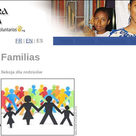
FR
|
EN
|
ES
Home
Proyecto
Organización
So
Familias
Sekcja dla rodziców