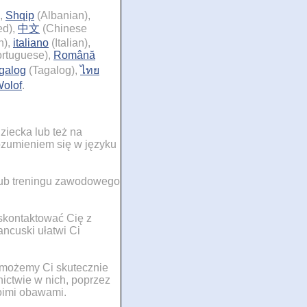
,
Shqip
(Albanian),
ed),
中文
(Chinese
n),
italiano
(Italian),
rtuguese),
Română
galog
(Tagalog),
ไทย
olof
.
ziecka lub też na
ozumieniem się w języku
 lub treningu zawodowego
kontaktować Cię z
ancuski ułatwi Ci
 możemy Ci skutecznie
ictwie w nich, poprzez
woimi obawami.