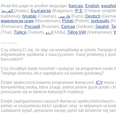
Read this page in another language:
français
,
English
,
español
;العربية
(Arabic),
Български
(Bulgarian),
中文
(Chinese simplifi
traditional),
hrvatski
(Croatian),
فارسی
(Farsi),
Deutsch
(Germa
македонски јазик
(Macedonian),
Polski
(Polish),
português
(Po
(Romanian),
Русский
(Russian),
Српски
(Serbian),
Swahili
,
Ta
(Thai),
Türkçe
(Turkish),
اردو
(Urdu),
Tiếng Việt
(Vietnamese),
W
_______
Czy zdarza Ci się, że idąc na wywiadówkę w szkole Twojego d
indywidualne spotkanie z nauczycielem masz problemy z por
francuskim?
Czy chciałbyś lepiej rozumieć i podążać za programem nauki
Twojego dziecka, lecz napotykasz na barierę językową?
Dzięki społecznościowemu programowi tłumaczeń,
ICV
może s
kompetentną osobą, która znając jednocześnie język polski i fr
poruszanie się w świecie tutejszych instytucji.
Dzięki zaangażowaniu naszych tłumaczy społecznościowych,
pomóc w zrozumieniu treści spotkań, oraz w aktywnym uczestn
zadawanie pytań, wyrażanie swojej opinii lub dzielenie się s