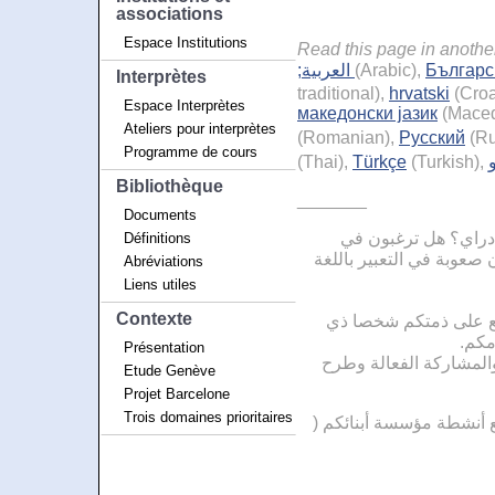
associations
Espace Institutions
Read this page in anoth
;العربية
(Arabic),
Българс
Interprètes
traditional),
hrvatski
(Croa
Espace Interprètes
македонски јазик
(Maced
Ateliers pour interprètes
(Romanian),
Русский
(Ru
Programme de cours
(Thai),
Türkçe
(Turkish),
Bibliothèque
_______
Documents
 إدراي؟ هل ترغبون في
Définitions
ن صعوبة في التعبير باللغة
Abréviations
Liens utiles
Contexte
ضع على ذمتكم شخصا ذي
امكم
Présentation
المشاركة الفعالة وطرح
Etude Genève
Projet Barcelone
Trois domaines prioritaires
يع أنشطة مؤسسة أبنائكم