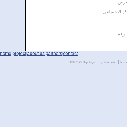
الفرص
كز الاجتماعي
. رقم
home
|
project
|
about us
|
partners
|
contact
|
|
©1998-2026 Migralingua
system
mcart
Mis à