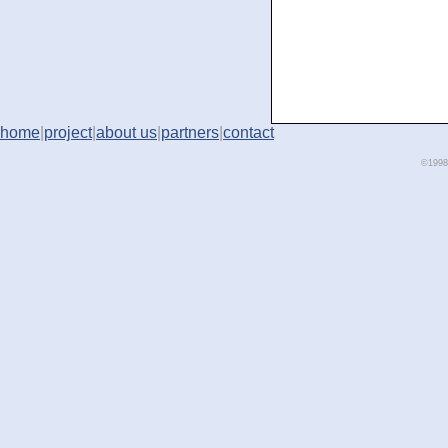
home
|
project
|
about us
|
partners
|
contact
©1998