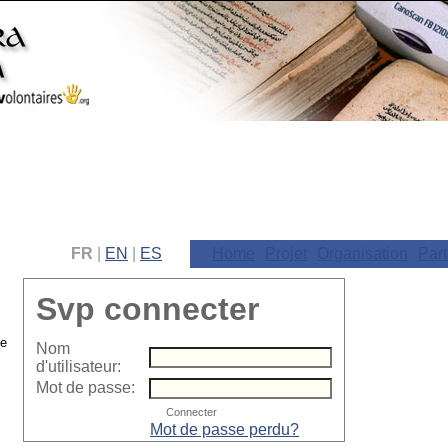
FR
|
EN
|
ES
Home
Projet
Organisation
Part
Svp connecter
Nom
d'utilisateur:
Mot de passe:
Mot de passe perdu?